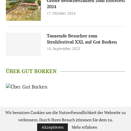
Große Besucherzahlen zum Erntefest
2024
17. Oktober 2024
Tausende Besucher zum
Strohfestival XXL auf Gut Borken
18. September 2023
ÜBER GUT BORKEN
Wir benutzen Cookies um die Nutzerfreundlichkeit der Webseite zu
verbessern. Durch Ihren Besuch stimmen Sie dem zu.
© Gut Borken GmbH 2025 –
Impressum
–
Datenschutz
Akzeptieren
Mehr erfahren